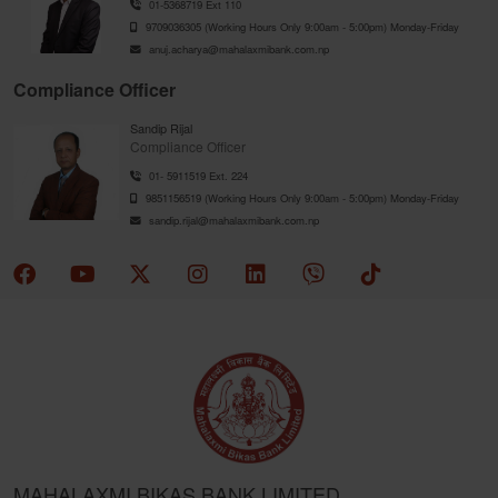
01-5368719 Ext 110
9709036305 (Working Hours Only 9:00am - 5:00pm) Monday-Friday
anuj.acharya@mahalaxmibank.com.np
Compliance Officer
Sandip Rijal
Compliance Officer
01- 5911519 Ext. 224
9851156519 (Working Hours Only 9:00am - 5:00pm) Monday-Friday
sandip.rijal@mahalaxmibank.com.np
MAHALAXMI BIKAS BANK LIMITED