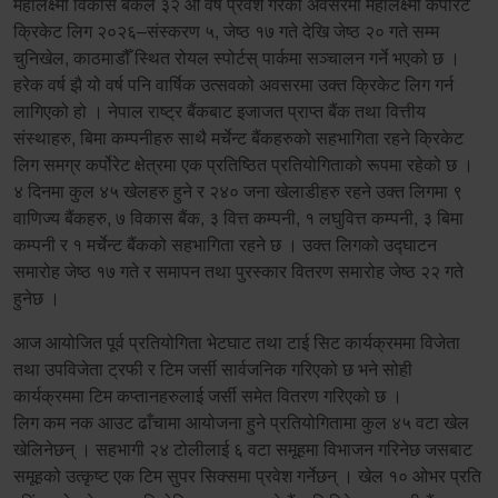
महालक्ष्मी विकास बैंकले ३२ औं वर्ष प्रवेश गरेको अवसरमा महालक्ष्मी कर्पोरेट
क्रिकेट लिग २०२६–संस्करण ५, जेष्ठ १७ गते देखि जेष्ठ २० गते सम्म
चुनिखेल, काठमाडौँ स्थित रोयल स्पोर्टस् पार्कमा सञ्चालन गर्ने भएको छ ।
हरेक वर्ष झै यो वर्ष पनि वार्षिक उत्सवको अवसरमा उक्त क्रिकेट लिग गर्न
लागिएको हो । नेपाल राष्ट्र बैंकबाट इजाजत प्राप्त बैंक तथा वित्तीय
संस्थाहरु, बिमा कम्पनीहरु साथै मर्चेन्ट बैंकहरुको सहभागिता रहने क्रिकेट
लिग समग्र कर्पोरेट क्षेत्रमा एक प्रतिष्ठित प्रतियोगिताको रूपमा रहेको छ ।
४ दिनमा कुल ४५ खेलहरु हुने र २४० जना खेलाडीहरु रहने उक्त लिगमा ९
वाणिज्य बैंकहरु, ७ विकास बैंक, ३ वित्त कम्पनी, १ लघुवित्त कम्पनी, ३ बिमा
कम्पनी र १ मर्चेन्ट बैंकको सहभागिता रहने छ । उक्त लिगको उद्घाटन
समारोह जेष्ठ १७ गते र समापन तथा पुरस्कार वितरण समारोह जेष्ठ २२ गते
हुनेछ ।
आज आयोजित पूर्व प्रतियोगिता भेटघाट तथा टाई सिट कार्यक्रममा विजेता
तथा उपविजेता ट्रफी र टिम जर्सी सार्वजनिक गरिएको छ भने सोही
कार्यक्रममा टिम कप्तानहरुलाई जर्सी समेत वितरण गरिएको छ ।
लिग कम नक आउट ढाँचामा आयोजना हुने प्रतियोगितामा कुल ४५ वटा खेल
खेलिनेछन् । सहभागी २४ टोलीलाई ६ वटा समूहमा विभाजन गरिनेछ जसबाट
समूहको उत्कृष्ट एक टिम सुपर सिक्समा प्रवेश गर्नेछन् । खेल १० ओभर प्रति