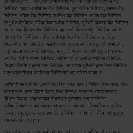
इनिंग्सको हुनेछ । प्रतियोगितामा माछापुच्छ्रे बैंक लिमिटेड, एनएमबी बैंक
लिमिटेड, प्राइम कमर्सियल बैंक लिमिटेड, कुमारी बैंक लिमिटेड, ऐभरेष्ट बैंक
लिमिटेड, नबिल बैंक लिमिटेड, सानिमा बैंक लिमिटेड, नेपाल बैंक लिमिटेड,
प्रभु बैंक लिमिटेड, गरिमा विकास बैंक लिमिटेड, लुम्बिनी विकास बैंक लिमिटेड,
कामना सेवा विकास बैंक लिमिटेड, महालक्ष्मी विकास बैंक लिमिटेड, ज्योति
विकास बैंक लिमिटेड, सांग्रिला डेभलपमेन्ट बैंक लिमिटेड, शाइन रेसुङ्गा
डेभलपमेन्ट बैंक लिमिटेड, आईसीएफसी फाइनान्स लिमिटेड, श्री इन्भेष्टमेन्ट
एण्ड फाईनान्स कम्पनी लिमिटेड, मञ्जुश्री फाईनान्स लिमिटेड, स्वावलम्बन
लघुवित्त वित्तीय संस्था लिमिटेड, सानिमा जि.आइ.सी इन्स्योरेन्स लिमिटेड,
सिद्धार्थ प्रिमियर इन्स्योरेन्स लिमिटेड, सगरमाथा लुम्बिनी इन्स्योरेन्स लिमिटेड
र एनआइएमबि एस क्यापिटल लिमिटेडको सहभागिता रहेको छ ।
प्रतियोगिताको विजेता, उपविजेता टिम, म्यान अफ द सिरिज, बेस्ट बलर, बेस्ट
ब्याट्सम्यान, बेस्ट विकेट किपर, बेस्ट फिल्डर, फेयर प्ले अवार्ड लगायत
विभिन्न विधाका उत्कृष्ट खेलाडीहरुलाई पुरस्कार प्रदान गरिनेछ ।
प्रतियोगिताको सम्पूर्ण खेलहरुको प्रसारण बैंकको आधिकारिक सामाजिक
सञ्जाल (युट्युब च्यानल) तथा नेवा टेलिभिजन र नेवा टेलिभिजनको युट्युब
च्यानल मार्फत हुनेछ ।
“सबल बैंक, सफल सहकार्य” को नारालाई आत्मसात गर्दै नेपाली जनताको