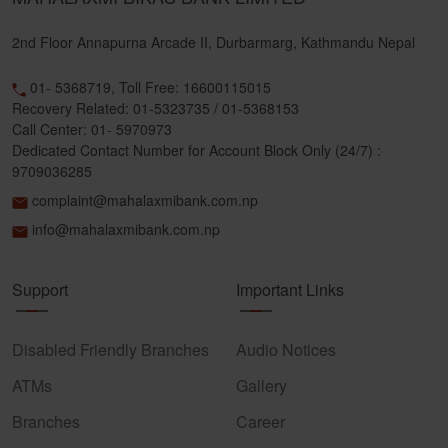
2nd Floor Annapurna Arcade II, Durbarmarg, Kathmandu Nepal
01- 5368719, Toll Free: 16600115015
Recovery Related: 01-5323735 / 01-5368153
Call Center: 01- 5970973
Dedicated Contact Number for Account Block Only (24/7) :
9709036285
complaint@mahalaxmibank.com.np
info@mahalaxmibank.com.np
Support
Important Links
Disabled Friendly Branches
Audio Notices
ATMs
Gallery
Branches
Career